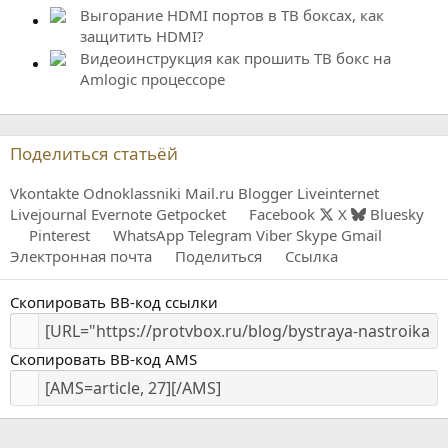
Выгорание HDMI портов в ТВ боксах, как
защитить HDMI?
Видеоинструкция как прошить ТВ бокс на
Amlogic процессоре
Поделиться статьёй
Vkontakte
Odnoklassniki
Mail.ru
Blogger
Liveinternet
Livejournal
Evernote
Getpocket
Facebook
X
Bluesky
Pinterest
WhatsApp
Telegram
Viber
Skype
Gmail
Электронная почта
Поделиться
Ссылка
Скопировать BB-код ссылки
Скопировать BB-код AMS